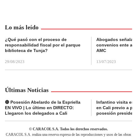
Lo más leído
¿Qué pasó con el proceso de
Abogados señalan 
responsabilidad fiscal por el parque
convenios ente alc
biblioteca de Tunja?
AMC
29/08/2023
13/07/2023
Últimas Noticias
🔴 Posesión Abelardo de la Espriella
Infantino visita es
EN VIVO | Lo último en DIRECTO:
en Cali previo a pa
Llegaron los delegados a Cali
posesión presidenc
© CARACOL S.A. Todos los derechos reservados.
CARACOL S.A. realiza una reserva expresa de las reproducciones y usos de las obras