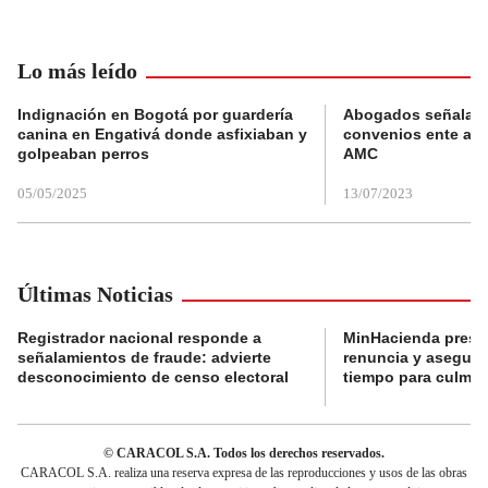
Lo más leído
Indignación en Bogotá por guardería
Abogados señalan 
canina en Engativá donde asfixiaban y
convenios ente alc
golpeaban perros
AMC
05/05/2025
13/07/2023
Últimas Noticias
Registrador nacional responde a
MinHacienda presen
señalamientos de fraude: advierte
renuncia y aseguró
desconocimiento de censo electoral
tiempo para culmina
© CARACOL S.A. Todos los derechos reservados.
CARACOL S.A. realiza una reserva expresa de las reproducciones y usos de las obras