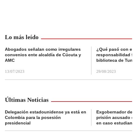
Lo más leído
Abogados señalan como irregulares
¿Qué pasó con el 
convenios ente alcaldía de Cúcuta y
responsabilidad fis
AMC
biblioteca de Tunja
13/07/2023
29/08/2023
Últimas Noticias
Delegación estadounidense ya está en
Exgobernador de Gu
Colombia para la posesión
prisión acusado de
presidencial
en caso estudiante