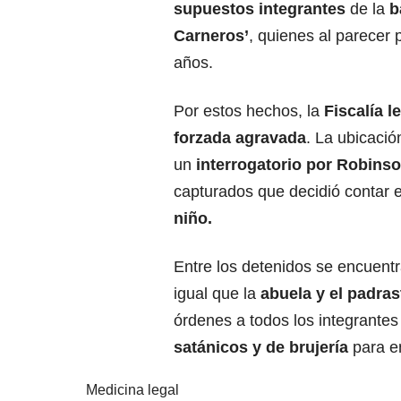
supuestos integrantes
de la
b
Carneros’
, quienes al parecer 
años.
Por estos hechos, la
Fiscalía l
forzada agravada
. La ubicaci
un
interrogatorio por Robinso
capturados que decidió contar e
niño.
Entre los detenidos se encuent
igual que la
abuela y el padrast
órdenes a todos los integrantes
satánicos y de brujería
para e
Medicina legal