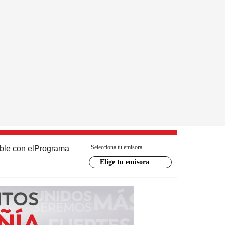
Selecciona tu emisora
ble con el
Programa
Elige tu emisora