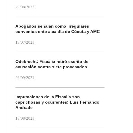
29/08/2023
Abogados señalan como irregulares
convenios ente alcaldía de Cúcuta y AMC
13/07/2023
Odebrecht: Fiscalía retiró escrito de
acusación contra siete procesados
26/09/2024
Imputaciones de la Fiscalía son
caprichosas y ocurrentes: Luis Fernando
Andrade
18/08/2023