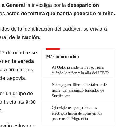
lía General
la investiga por la
desaparición
los a
ctos de tortura que habría padecido el niño.
dos de la identificación del cadáver, se enviará
ral de la Nación.
27 de octubre se
Más información
ver en
la vereda
Al Oído: presidente Petro, ¿para
da a 90 minutos
cuándo la niñez y la olla del ICBF?
 de Segovia.
No soy guerrillero ni testaferro de
nadie: del asesinado fundador de
por un grupo de
Surtifruver
ó hacía las
9:30
Ojo viajeros: por problemas
s
.
eléctricos habrá demoras en los
procesos de Migración
scalía
estuvo en