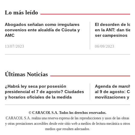
Lo más leído
Abogados señalan como irregulares
El desorden de los
convenios ente alcaldía de Cúcuta y
en la ANT: dan tier
AMC
ser campesinos
13/07/2023
06/09/2023
Últimas Noticias
¿Habrá ley seca por posesión
Agenda de marchas
presidencial el 7 de agosto? Ciudades
al 9 de agosto: Co
y horarios oficiales de la medida
movilizaciones y a
© CARACOL S.A. Todos los derechos reservados.
CARACOL S.A. realiza una reserva expresa de las reproducciones y usos de las obras
y otras prestaciones accesibles desde este sitio web a medios de lectura mecánica u otros
medios que resulten adecuados.