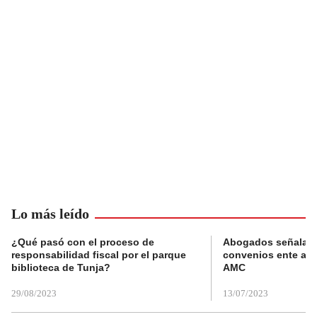
Lo más leído
¿Qué pasó con el proceso de
Abogados señalan 
responsabilidad fiscal por el parque
convenios ente alc
biblioteca de Tunja?
AMC
29/08/2023
13/07/2023