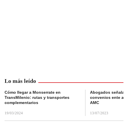
Lo más leído
Cómo llegar a Monserrate en
Abogados señalan 
TransMilenio: rutas y transportes
convenios ente alc
complementarios
AMC
19/03/2024
13/07/2023