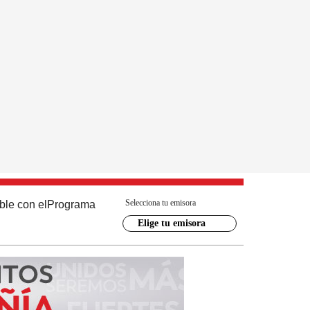
Selecciona tu emisora
ble con el
Programa
Elige tu emisora