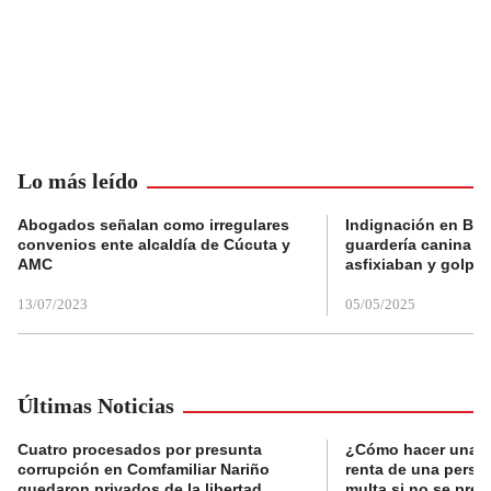
Lo más leído
Abogados señalan como irregulares
Indignación en Bog
convenios ente alcaldía de Cúcuta y
guardería canina e
AMC
asfixiaban y golpe
13/07/2023
05/05/2025
Últimas Noticias
Cuatro procesados por presunta
¿Cómo hacer una d
corrupción en Comfamiliar Nariño
renta de una perso
quedaron privados de la libertad
multa si no se pres