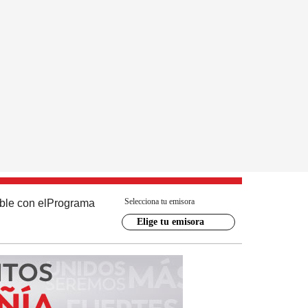
Selecciona tu emisora
ble con el
Programa
Elige tu emisora