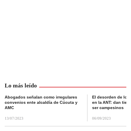
Lo más leído
Abogados señalan como irregulares
El desorden de los
convenios ente alcaldía de Cúcuta y
en la ANT: dan tier
AMC
ser campesinos
13/07/2023
06/09/2023