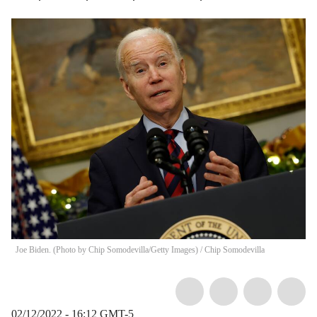
Joe Biden. (Photo by Chip Somodevilla/Getty Images)
/
Chip Somodevilla
02/12/2022 - 16:12
GMT-5