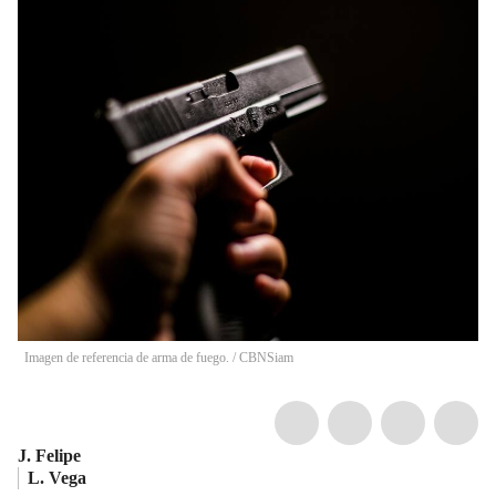
Imagen de referencia de arma de fuego.
/
CBNSiam
J. Felipe
L. Vega