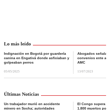
Lo más leído
Indignación en Bogotá por guardería
Abogados señalan 
canina en Engativá donde asfixiaban y
convenios ente alc
golpeaban perros
AMC
05/05/2025
13/07/2023
Últimas Noticias
Un trabajador murió en accidente
El Congo supera la 
minero en Socha; autoridades
1.800 muertos por 