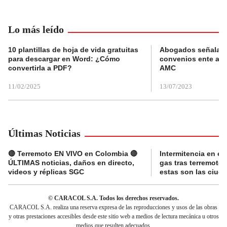
Lo más leído
10 plantillas de hoja de vida gratuitas
Abogados señalan 
para descargar en Word: ¿Cómo
convenios ente alc
convertirla a PDF?
AMC
11/02/2025
13/07/2023
Últimas Noticias
🔴 Terremoto EN VIVO en Colombia 🔴
Intermitencia en el
ÚLTIMAS noticias, daños en directo,
gas tras terremoto
videos y réplicas SGC
estas son las ciud
© CARACOL S.A. Todos los derechos reservados.
CARACOL S.A. realiza una reserva expresa de las reproducciones y usos de las obras
y otras prestaciones accesibles desde este sitio web a medios de lectura mecánica u otros
medios que resulten adecuados.