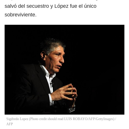
salvó del secuestro y López fue el único
sobreviviente.
Sigifredo Lopez (Photo credit should read LUIS ROBAYO/AFP/GettyImages)
/
AFP