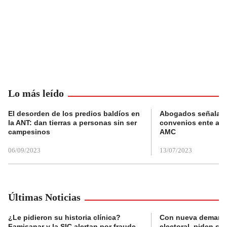
Lo más leído
El desorden de los predios baldíos en
Abogados señalan 
la ANT: dan tierras a personas sin ser
convenios ente alc
campesinos
AMC
06/09/2023
13/07/2023
Últimas Noticias
¿Le pidieron su historia clínica?
Con nueva demanda
Famisanar y la SIC alertan por fraude
electoral, piden s