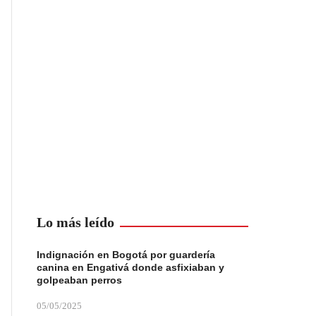
Lo más leído
Indignación en Bogotá por guardería
canina en Engativá donde asfixiaban y
golpeaban perros
05/05/2025