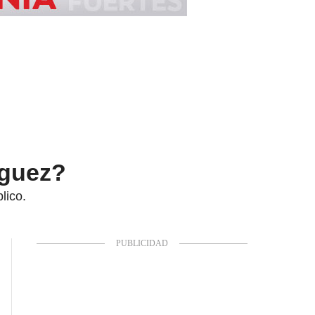
íguez?
lico.