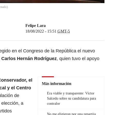
enado).
Felipe Lara
18/08/2022 - 15:51
GMT-5
legido en el Congreso de la República el nuevo
,
Carlos Hernán Rodríguez
, quien tuvo el apoyo
 Conservador, el
Más información
al y el Centro
Era viable y transparente: Víctor
lación de
Salcedo sobre su candidatura para
 elección, a
contralor
rtidos
No me eligieron por una repartija