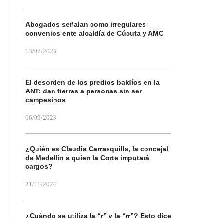
Abogados señalan como irregulares
convenios ente alcaldía de Cúcuta y AMC
13/07/2023
El desorden de los predios baldíos en la
ANT: dan tierras a personas sin ser
campesinos
06/09/2023
¿Quién es Claudia Carrasquilla, la concejal
de Medellín a quien la Corte imputará
cargos?
21/11/2024
¿Cuándo se utiliza la “r” y la “rr”? Esto dice