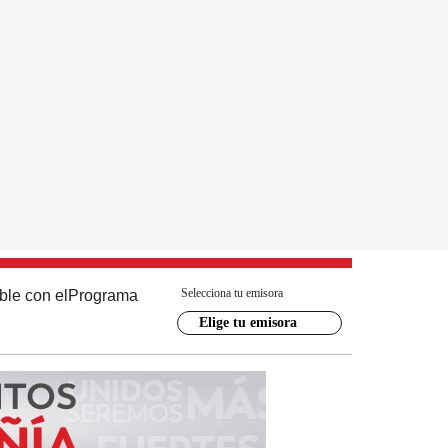
Selecciona tu emisora
ble con el
Programa
Elige tu emisora