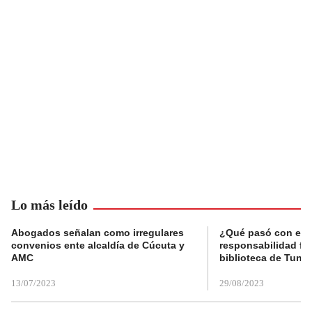
Lo más leído
Abogados señalan como irregulares
¿Qué pasó con el 
convenios ente alcaldía de Cúcuta y
responsabilidad fis
AMC
biblioteca de Tunja
13/07/2023
29/08/2023