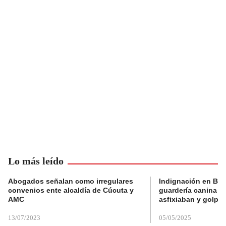
Lo más leído
Abogados señalan como irregulares
Indignación en Bog
convenios ente alcaldía de Cúcuta y
guardería canina e
AMC
asfixiaban y golpe
13/07/2023
05/05/2025