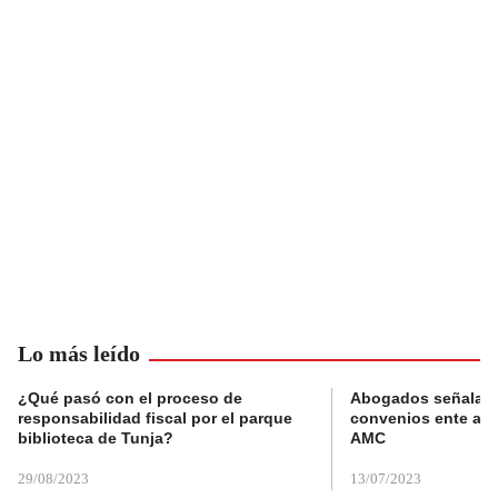
Lo más leído
¿Qué pasó con el proceso de
Abogados señalan 
responsabilidad fiscal por el parque
convenios ente alc
biblioteca de Tunja?
AMC
29/08/2023
13/07/2023