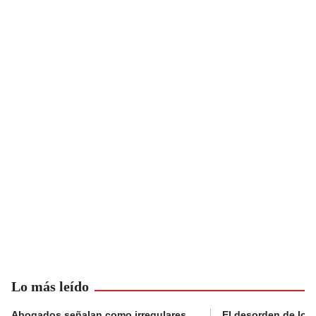
Lo más leído
Abogados señalan como irregulares
El desorden de los