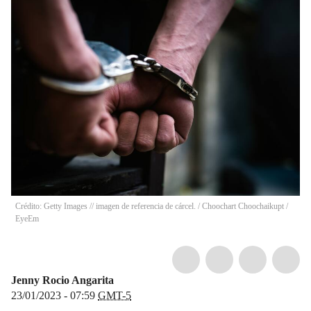
Crédito: Getty Images // imagen de referencia de cárcel.
/
Choochart Choochaikupt /
EyeEm
Jenny Rocio Angarita
23/01/2023 - 07:59
GMT-5