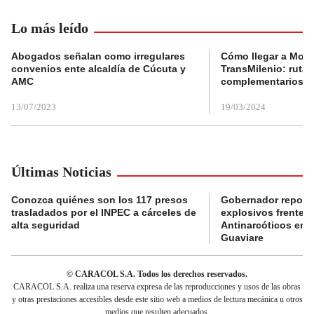
Lo más leído
Abogados señalan como irregulares
Cómo llegar a Mons
convenios ente alcaldía de Cúcuta y
TransMilenio: rutas
AMC
complementarios
13/07/2023
19/03/2024
Últimas Noticias
Conozca quiénes son los 117 presos
Gobernador reporta
trasladados por el INPEC a cárceles de
explosivos frente 
alta seguridad
Antinarcóticos en 
Guaviare
© CARACOL S.A. Todos los derechos reservados.
CARACOL S.A. realiza una reserva expresa de las reproducciones y usos de las obras
y otras prestaciones accesibles desde este sitio web a medios de lectura mecánica u otros
medios que resulten adecuados.