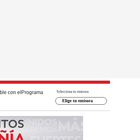
Selecciona tu emisora
ble con el
Programa
Elige tu emisora