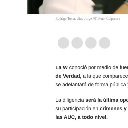
Rodrigo Tovar, alias 'Jorge 40'. Foto: Colprensa
La W
conoció por medio de fuen
de Verdad,
a la que comparecer
se adelantará de forma pública 
La diligencia
será la última o
su participación en
crímenes y d
las AUC, a todo nivel.