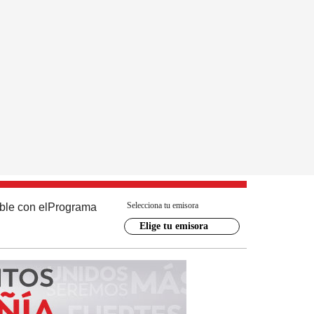
Selecciona tu emisora
ble con el
Programa
Elige tu emisora