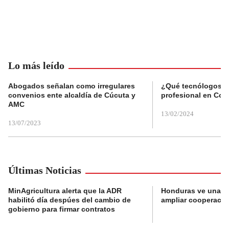
Lo más leído
Abogados señalan como irregulares
¿Qué tecnólogos re
convenios ente alcaldía de Cúcuta y
profesional en Col
AMC
13/02/2024
13/07/2023
Últimas Noticias
MinAgricultura alerta que la ADR
Honduras ve una o
habilitó día despúes del cambio de
ampliar cooperaci
gobierno para firmar contratos