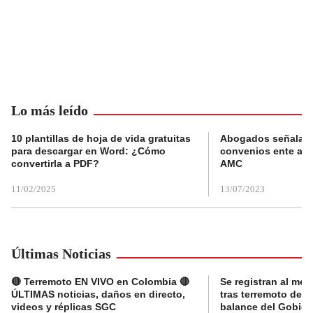
Lo más leído
10 plantillas de hoja de vida gratuitas
Abogados señalan 
para descargar en Word: ¿Cómo
convenios ente alc
convertirla a PDF?
AMC
11/02/2025
13/07/2023
Últimas Noticias
🔴 Terremoto EN VIVO en Colombia 🔴
Se registran al me
ÚLTIMAS noticias, daños en directo,
tras terremoto de 7
videos y réplicas SGC
balance del Gobier