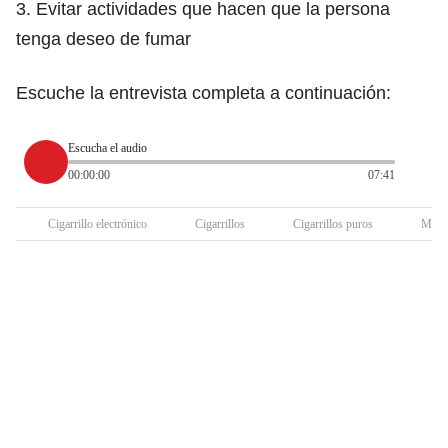
3. Evitar actividades que hacen que la persona
tenga deseo de fumar
Escuche la entrevista completa a continuación:
Escucha el audio
00:00:00
07:41
Cigarrillo electrónico
Cigarrillos
Cigarrillos puros
Medi