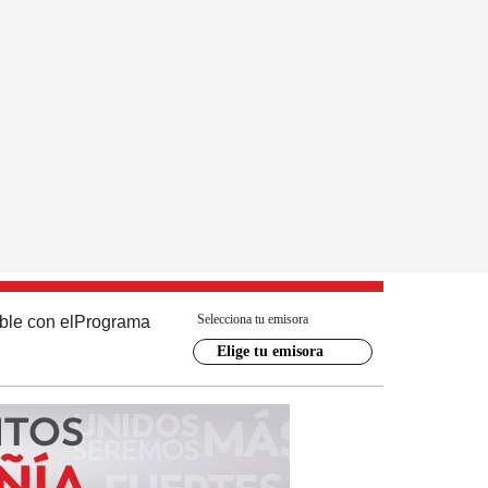
Selecciona tu emisora
ble con el
Programa
Elige tu emisora