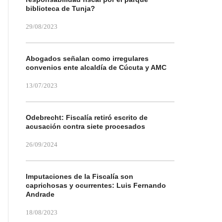
biblioteca de Tunja?
29/08/2023
Abogados señalan como irregulares
convenios ente alcaldía de Cúcuta y AMC
13/07/2023
Odebrecht: Fiscalía retiró escrito de
acusación contra siete procesados
26/09/2024
Imputaciones de la Fiscalía son
caprichosas y ocurrentes: Luis Fernando
Andrade
18/08/2023