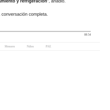
miento y refrigeración
”, añadió.
 conversación completa.
08:54
Menores
Niños
PAE