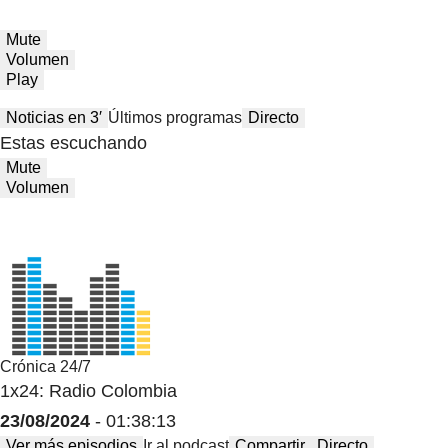
Mute
Volumen
Play
Noticias en 3′
Últimos programas
Directo
Estas escuchando
Mute
Volumen
Crónica 24/7
1x24: Radio Colombia
23/08/2024
- 01:38:13
Ver más episodios
Ir al podcast
Compartir
Directo