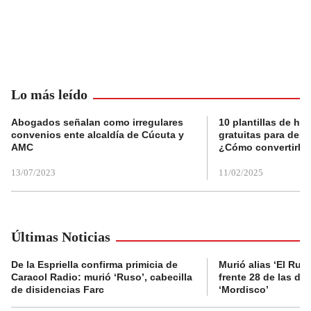
Lo más leído
Abogados señalan como irregulares
10 plantillas de hoj
convenios ente alcaldía de Cúcuta y
gratuitas para des
AMC
¿Cómo convertirla
13/07/2023
11/02/2025
Últimas Noticias
De la Espriella confirma primicia de
Murió alias ‘El Ruso
Caracol Radio: murió ‘Ruso’, cabecilla
frente 28 de las di
de disidencias Farc
‘Mordisco’