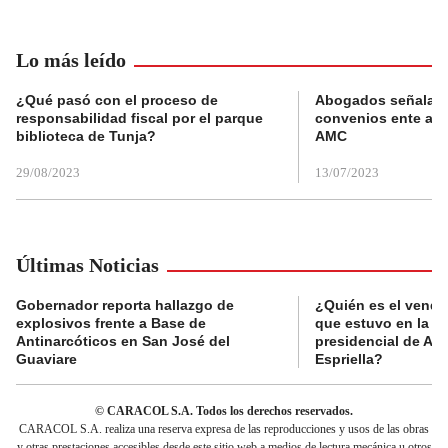
Lo más leído
¿Qué pasó con el proceso de
Abogados señalan 
responsabilidad fiscal por el parque
convenios ente alc
biblioteca de Tunja?
AMC
29/08/2023
13/07/2023
Últimas Noticias
Gobernador reporta hallazgo de
¿Quién es el vende
explosivos frente a Base de
que estuvo en la p
Antinarcóticos en San José del
presidencial de Abe
Guaviare
Espriella?
© CARACOL S.A. Todos los derechos reservados.
CARACOL S.A. realiza una reserva expresa de las reproducciones y usos de las obras
y otras prestaciones accesibles desde este sitio web a medios de lectura mecánica u otros