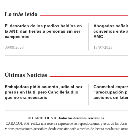
Lo más leído
El desorden de los predios baldíos en
Abogados señalan 
la ANT: dan tierras a personas sin ser
convenios ente alc
campesinos
AMC
06/09/2023
13/07/2023
Últimas Noticias
Embajadora pidió acuerdo judicial por
Conmebol expresó
presos en Haití, pero Cancillería dijo
“preocupación por 
que no era necesario
acciones unilateral
© CARACOL S.A. Todos los derechos reservados.
CARACOL S.A. realiza una reserva expresa de las reproducciones y usos de las obras
y otras prestaciones accesibles desde este sitio web a medios de lectura mecánica u otros