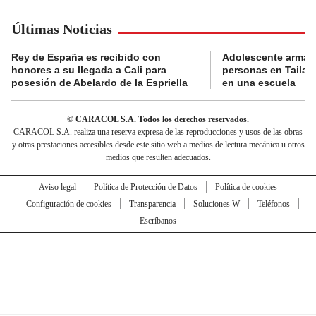
Últimas Noticias
Rey de España es recibido con
Adolescente armad
honores a su llegada a Cali para
personas en Tailand
posesión de Abelardo de la Espriella
en una escuela
© CARACOL S.A. Todos los derechos reservados.
CARACOL S.A. realiza una reserva expresa de las reproducciones y usos de las obras
y otras prestaciones accesibles desde este sitio web a medios de lectura mecánica u otros
medios que resulten adecuados.
Aviso legal
Política de Protección de Datos
Política de cookies
Configuración de cookies
Transparencia
Soluciones W
Teléfonos
Escríbanos