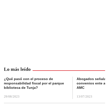
Lo más leído
¿Qué pasó con el proceso de
Abogados señalan 
responsabilidad fiscal por el parque
convenios ente alc
biblioteca de Tunja?
AMC
29/08/2023
13/07/2023