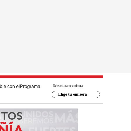
Selecciona tu emisora
ble con el
Programa
Elige tu emisora