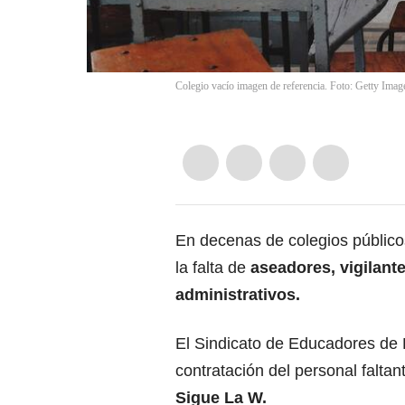
Colegio vacío imagen de referencia. Foto: Getty Imag
En decenas de colegios público
la falta de
aseadores, vigilante
administrativos.
El Sindicato de Educadores de R
contratación del personal faltan
Sigue La W.