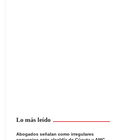
Lo más leído
Abogados señalan como irregulares
convenios ente alcaldía de Cúcuta y AMC