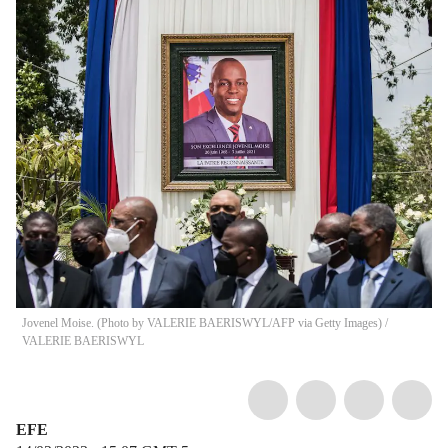
Jovenel Moise. (Photo by VALERIE BAERISWYL/AFP via Getty Images)
/
VALERIE BAERISWYL
EFE