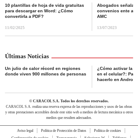
10 plantillas de hoja de vida gratuitas
Abogados señalan 
para descargar en Word: ¿Cómo
convenios ente alc
convertirla a PDF?
AMC
11/02/2025
13/07/2023
Últimas Noticias
Un julio de calor récord en regiones
¿Cómo activar la al
donde viven 900 millones de personas
en el celular?: Pas
hacerlo en Android
© CARACOL S.A. Todos los derechos reservados.
CARACOL S.A. realiza una reserva expresa de las reproducciones y usos de las obras
y otras prestaciones accesibles desde este sitio web a medios de lectura mecánica u otros
medios que resulten adecuados.
Aviso legal
Política de Protección de Datos
Política de cookies
Configuración de cookies
Transparencia
Soluciones W
Teléfonos