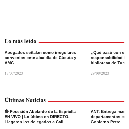
Lo más leído
Abogados señalan como irregulares
¿Qué pasó con el 
convenios ente alcaldía de Cúcuta y
responsabilidad fis
AMC
biblioteca de Tunja
13/07/2023
29/08/2023
Últimas Noticias
🔴 Posesión Abelardo de la Espriella
ANT: Entrega masiva
EN VIVO | Lo último en DIRECTO:
departamentos en e
Llegaron los delegados a Cali
Gobierno Petro