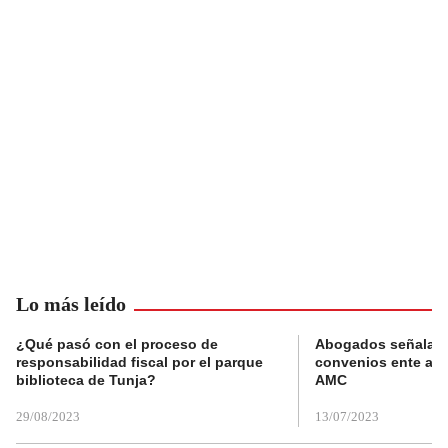
Lo más leído
¿Qué pasó con el proceso de
Abogados señalan 
responsabilidad fiscal por el parque
convenios ente alc
biblioteca de Tunja?
AMC
29/08/2023
13/07/2023