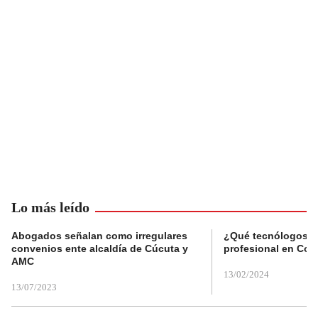
Lo más leído
Abogados señalan como irregulares
¿Qué tecnólogos re
convenios ente alcaldía de Cúcuta y
profesional en Col
AMC
13/02/2024
13/07/2023