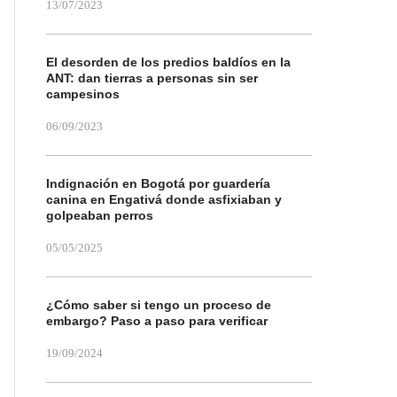
13/07/2023
El desorden de los predios baldíos en la
ANT: dan tierras a personas sin ser
campesinos
06/09/2023
Indignación en Bogotá por guardería
canina en Engativá donde asfixiaban y
golpeaban perros
05/05/2025
¿Cómo saber si tengo un proceso de
embargo? Paso a paso para verificar
19/09/2024