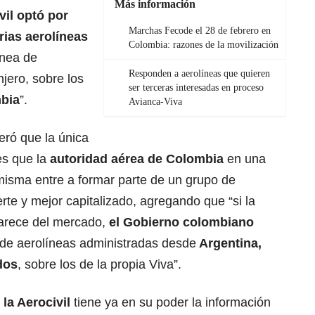
Más información
vil optó por
Marchas Fecode el 28 de febrero en
rias aerolíneas
Colombia: razones de la movilización
ínea de
Responden a aerolíneas que quieren
jero, sobre los
ser terceras interesadas en proceso
mbia
”.
Avianca-Viva
teró que la única
s que la
autoridad aérea de Colombia
en una
misma entre a formar parte de un grupo de
te y mejor capitalizado, agregando que “si la
parece del mercado,
el Gobierno colombiano
s de aerolíneas administradas desde
Argentina,
dos
, sobre los de la propia Viva”.
la Aerocivil
tiene ya en su poder la información