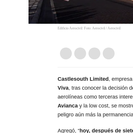
Edificio Aerocivil: Foto: Aerocivil
/
Aerocivil
Castlesouth Limited
, empresa
Viva
, tras conocer la decisión d
aerolíneas como terceras inter
Avianca
y la low cost, se most
peligro aún más la permanencia
Agregó, “
hoy, después de sie