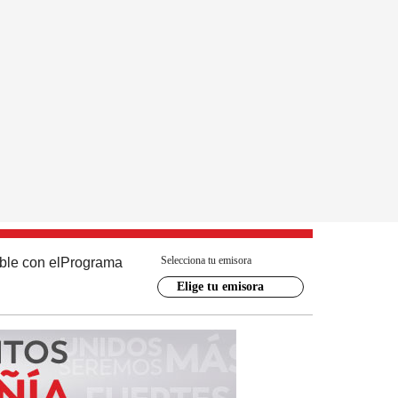
Selecciona tu emisora
ble con el
Programa
Elige tu emisora