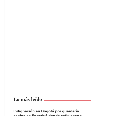
Lo más leído
Indignación en Bogotá por guardería
canina en Engativá donde asfixiaban y