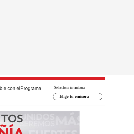
Selecciona tu emisora
ble con el
Programa
Elige tu emisora