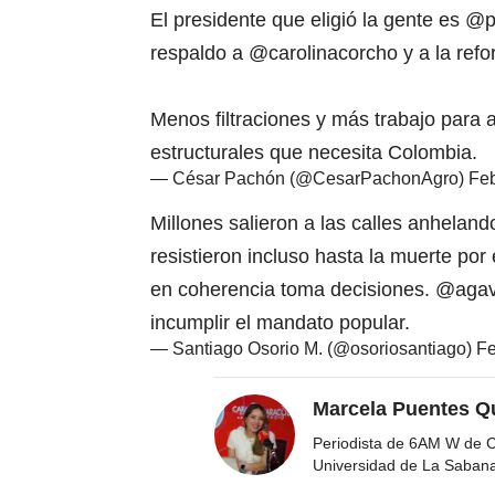
El presidente que eligió la gente es
@p
respaldo a
@carolinacorcho
y a la ref
Menos filtraciones y más trabajo para 
estructurales que necesita Colombia.
— César Pachón (@CesarPachonAgro)
Feb
Millones salieron a las calles anhel
resistieron incluso hasta la muerte por 
en coherencia toma decisiones.
@agav
incumplir el mandato popular.
— Santiago Osorio M. (@osoriosantiago)
Fe
Marcela Puentes Q
Periodista de 6AM W de Ca
Universidad de La Saban