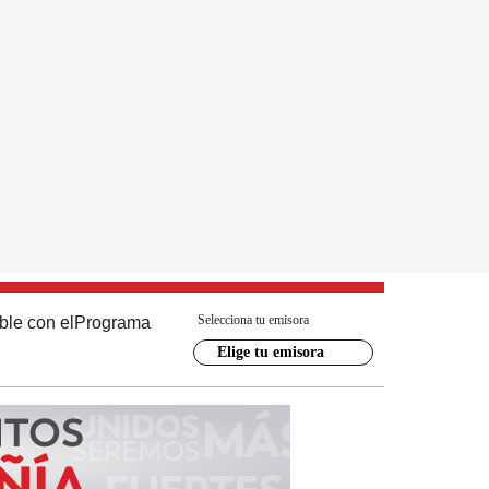
Selecciona tu emisora
ble con el
Programa
Elige tu emisora