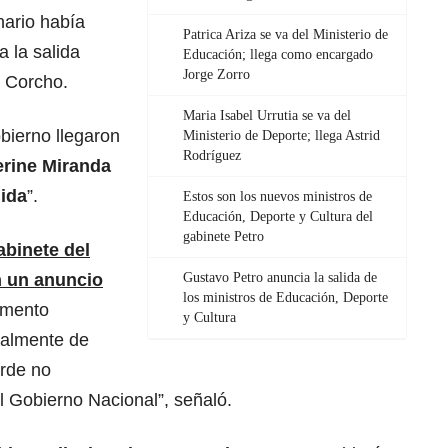
ario había
Patrica Ariza se va del Ministerio de
a la salida
Educación; llega como encargado
Jorge Zorro
a Corcho.
Maria Isabel Urrutia se va del
bierno llegaron
Ministerio de Deporte; llega Astrid
Rodríguez
erine Miranda
ida
”.
Estos son los nuevos ministros de
Educación, Deporte y Cultura del
gabinete Petro
abinete del
n un anuncio
Gustavo Petro anuncia la salida de
los ministros de Educación, Deporte
amento
y Cultura
ialmente de
erde no
el Gobierno Nacional”, señaló.