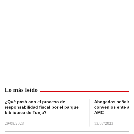
Lo más leído
¿Qué pasó con el proceso de
Abogados señalan 
responsabilidad fiscal por el parque
convenios ente alc
biblioteca de Tunja?
AMC
29/08/2023
13/07/2023