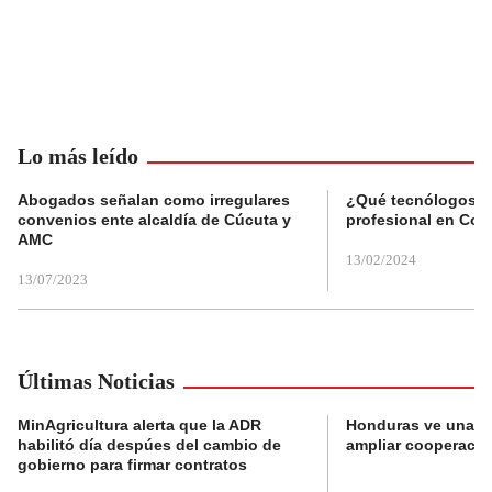
Lo más leído
Abogados señalan como irregulares
¿Qué tecnólogos re
convenios ente alcaldía de Cúcuta y
profesional en Col
AMC
13/02/2024
13/07/2023
Últimas Noticias
MinAgricultura alerta que la ADR
Honduras ve una o
habilitó día despúes del cambio de
ampliar cooperaci
gobierno para firmar contratos