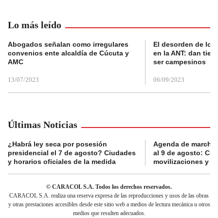
Lo más leído
Abogados señalan como irregulares
El desorden de los
convenios ente alcaldía de Cúcuta y
en la ANT: dan tier
AMC
ser campesinos
13/07/2023
06/09/2023
Últimas Noticias
¿Habrá ley seca por posesión
Agenda de marchas
presidencial el 7 de agosto? Ciudades
al 9 de agosto: Co
y horarios oficiales de la medida
movilizaciones y a
© CARACOL S.A. Todos los derechos reservados.
CARACOL S.A. realiza una reserva expresa de las reproducciones y usos de las obras
y otras prestaciones accesibles desde este sitio web a medios de lectura mecánica u otros
medios que resulten adecuados.