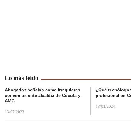
Lo más leído
Abogados señalan como irregulares
¿Qué tecnólogos re
convenios ente alcaldía de Cúcuta y
profesional en Col
AMC
13/02/2024
13/07/2023