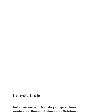
Lo más leído
Indignación en Bogotá por guardería
canina en Engativá donde asfixiaban y