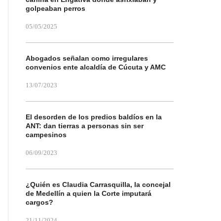
golpeaban perros
05/05/2025
Abogados señalan como irregulares
convenios ente alcaldía de Cúcuta y AMC
13/07/2023
El desorden de los predios baldíos en la
ANT: dan tierras a personas sin ser
campesinos
06/09/2023
¿Quién es Claudia Carrasquilla, la concejal
de Medellín a quien la Corte imputará
cargos?
21/11/2024