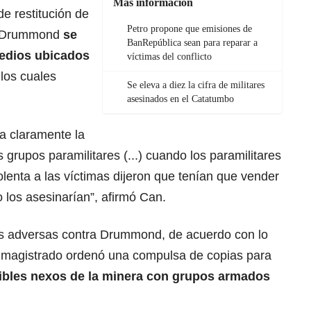
Más información
de restitución de
Petro propone que emisiones de
ra Drummond
se
BanRepública sean para reparar a
redios ubicados
víctimas del conflicto
)
los cuales
Se eleva a diez la cifra de militares
asesinados en el Catatumbo
a claramente la
 grupos paramilitares (...) cuando los paramilitares
lenta a las víctimas dijeron que tenían que vender
 los asesinarían”, afirmó Can.
as adversas contra Drummond, de acuerdo con lo
el magistrado ordenó una compulsa de copias para
sibles nexos de la minera con grupos armados