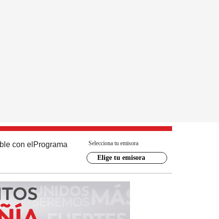
Selecciona tu emisora
ble con el
Programa
Elige tu emisora