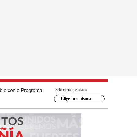
Selecciona tu emisora
ble con el
Programa
Elige tu emisora