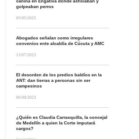
canina en Engativá donde asfixiaban y
golpeaban perros
05/05/2025
Abogados señalan como irregulares
convenios ente alcaldía de Cúcuta y AMC
13/07/2023
El desorden de los predios baldíos en la
ANT: dan tierras a personas sin ser
campesinos
06/09/2023
¿Quién es Claudia Carrasquilla, la concejal
de Medellín a quien la Corte imputará
cargos?