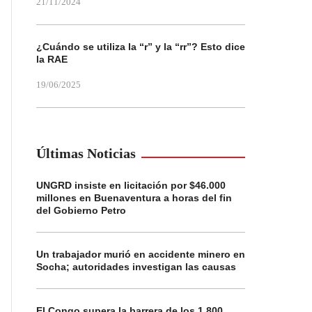
21/11/2024
¿Cuándo se utiliza la “r” y la “rr”? Esto dice
la RAE
19/06/2025
Últimas Noticias
UNGRD insiste en licitación por $46.000
millones en Buenaventura a horas del fin
del Gobierno Petro
Un trabajador murió en accidente minero en
Socha; autoridades investigan las causas
El Congo supera la barrera de los 1.800