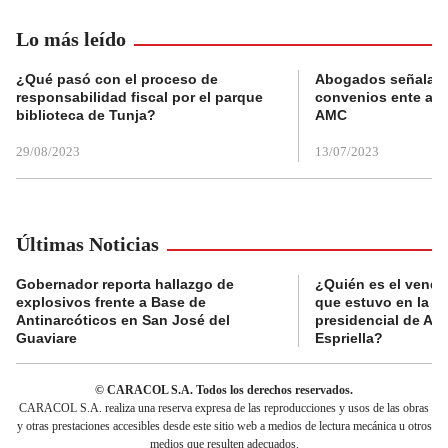
Lo más leído
¿Qué pasó con el proceso de
Abogados señalan 
responsabilidad fiscal por el parque
convenios ente alc
biblioteca de Tunja?
AMC
29/08/2023
13/07/2023
Últimas Noticias
Gobernador reporta hallazgo de
¿Quién es el vende
explosivos frente a Base de
que estuvo en la p
Antinarcóticos en San José del
presidencial de Abe
Guaviare
Espriella?
© CARACOL S.A. Todos los derechos reservados.
CARACOL S.A. realiza una reserva expresa de las reproducciones y usos de las obras
y otras prestaciones accesibles desde este sitio web a medios de lectura mecánica u otros
medios que resulten adecuados.