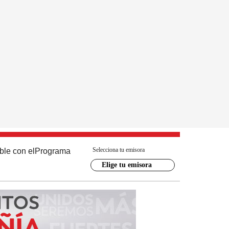
Selecciona tu emisora
ble con el
Programa
Elige tu emisora