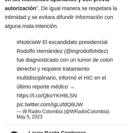
autorización
”. De igual manera se respetara la
intimidad y se evitara difundir información con
alguna mala intención.
#NoticiaW
El excandidato presidencial
Rodolfo Hernández (
@ingrodolfohdez
)
fue diagnosticado con un tumor de colon
derecho y requiere tratamiento
multidisciplinario, informó el HIC en el
último reporte médico →
https://t.co/QkoYKH9LSN
pic.twitter.com/IgLufdQ6UW
— W Radio Colombia (@WRadioColombia)
May 5, 2023
Laura Basto Contreras