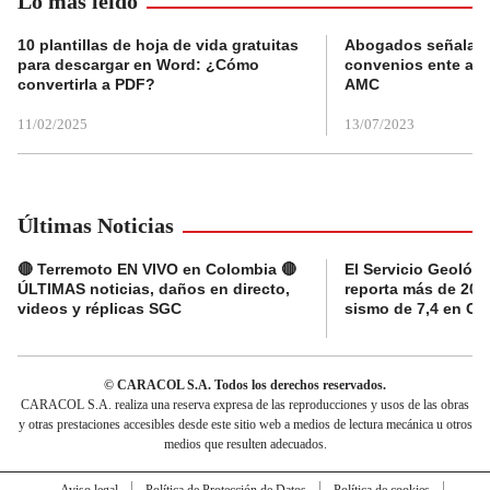
Lo más leído
10 plantillas de hoja de vida gratuitas
Abogados señalan 
para descargar en Word: ¿Cómo
convenios ente alc
convertirla a PDF?
AMC
11/02/2025
13/07/2023
Últimas Noticias
🔴 Terremoto EN VIVO en Colombia 🔴
El Servicio Geológ
ÚLTIMAS noticias, daños en directo,
reporta más de 20 ré
videos y réplicas SGC
sismo de 7,4 en C
© CARACOL S.A. Todos los derechos reservados.
CARACOL S.A. realiza una reserva expresa de las reproducciones y usos de las obras
y otras prestaciones accesibles desde este sitio web a medios de lectura mecánica u otros
medios que resulten adecuados.