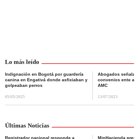
Lo más leído
Indignación en Bogotá por guardería
Abogados señalan 
canina en Engativá donde asfixiaban y
convenios ente alc
golpeaban perros
AMC
05/05/2025
13/07/2023
Últimas Noticias
Registrador nacional responde a
MinHacienda presen